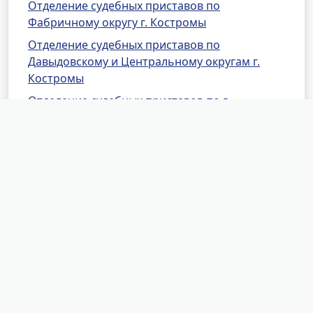
Отделение судебных приставов по
Фабричному округу г. Костромы
Отделение судебных приставов по
Давыдовскому и Центральному округам г.
Костромы
Отделение судебных приставов по г.
Волгореченску
Отделение судебных приставов по
Вохомскому и Октябрьскому районам
Отделение судебных приставов по
Галичскому району
Отделение судебных приставов по
Кадыйскому району
Отделение судебных приставов по
Кологривскому району
Отделение судебных приставов по