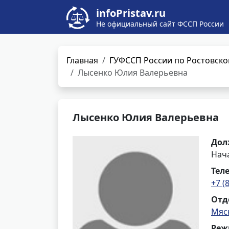
infoPristav.ru
Не официальный сайт ФССП России
Главная
ГУФССП России по Ростовско
Лысенко Юлия Валерьевна
Лысенко Юлия Валерьевна
Дол
Нач
Тел
+7 (
Отд
Мяс
Реж