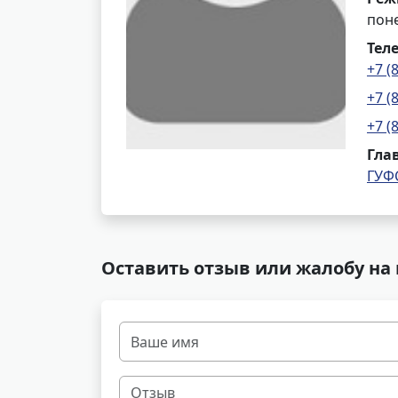
поне
Тел
+7 (
+7 (
+7 (
Гла
ГУФ
Оставить отзыв или жалобу на