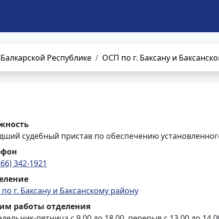
Балкарской Республике
ОСП по г. Баксану и Баксанск
жность
дший судебный пристав по обеспечению установленного
ефон
866) 342-1921
еление
по г. Баксану и Баксанскому району
им работы отделения
дельник-пятница с 9.00 до 18.00, перерыв с 13.00 до 14.0