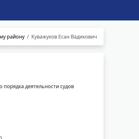
ому району
Куважуков Есан Вадикович
 порядка деятельности судов
0