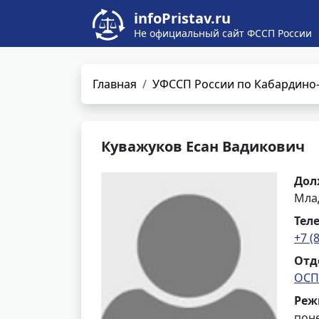
infoPristav.ru
Не официальный сайт ФССП России
Главная
УФССП России по Кабардино-
Куважуков Есан Вадикович
Дол
Мла
Тел
+7 (
Отд
ОСП 
Реж
поне