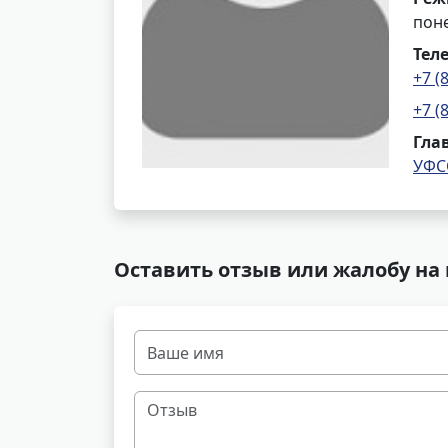
поне
Тел
+7 (
+7 (
Гла
УФС
Оставить отзыв или жалобу на