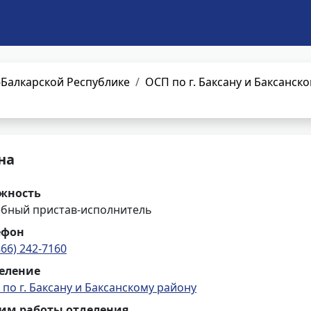
Балкарской Республике
ОСП по г. Баксану и Баксанск
на
жность
ебный пристав-исполнитель
ефон
866) 242-7160
еление
по г. Баксану и Баксанскому району
им работы отделения