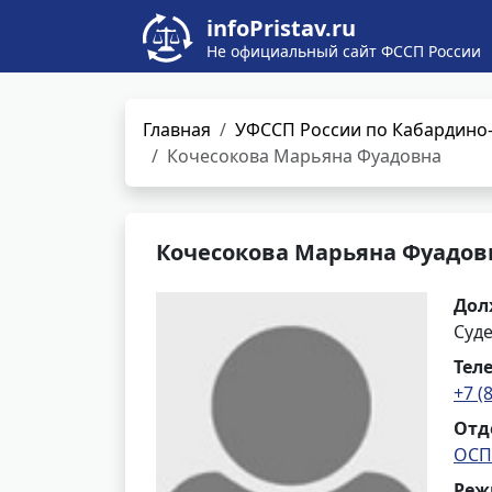
infoPristav.ru
Не официальный сайт ФССП России
Главная
УФССП России по Кабардино-
Кочесокова Марьяна Фуадовна
Кочесокова Марьяна Фуадов
Дол
Суд
Тел
+7 (
Отд
ОСП 
Реж