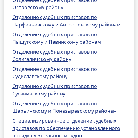
Отделение судебных приставов по
Островскому району
Отделение судебных приставов по
Парфеньевскому и Антроповскому районам
Отделение судебных приставов по
Пыщугскому и Павинскому районам
Отделение судебных приставов по
Солигаличскому району
Отделение судебных приставов по
Судиславскому району
Отделение судебных приставов по
Сусанинскому району
Отделение судебных приставов по
Шарьинскому и Поназыревскому районам
Специализированное отделение судебных
приставов по обеспечению установленного
порядка деятельности судов