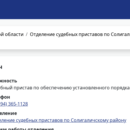
й области
Отделение судебных приставов по Солига
ч
жность
ебный пристав по обеспечению установленного порядка
ефон
494) 365-1128
еление
еление судебных приставов по Солигаличскому району
им работы отделения