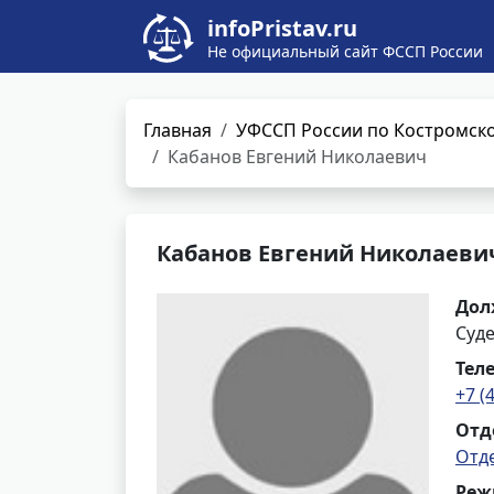
infoPristav.ru
Не официальный сайт ФССП России
Главная
УФССП России по Костромско
Кабанов Евгений Николаевич
Кабанов Евгений Николаеви
Дол
Суд
Тел
+7 (
Отд
Отд
Реж