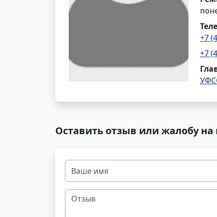
поне
Тел
+7 (
+7 (
Гла
УФС
Оставить отзыв или жалобу на