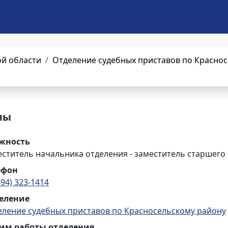
й области
Отделение судебных приставов по Красно
лы
жность
ститель начальника отделения - заместитель старшего
ефон
494) 323-1414
еление
еление судебных приставов по Красносельскому району
им работы отделения