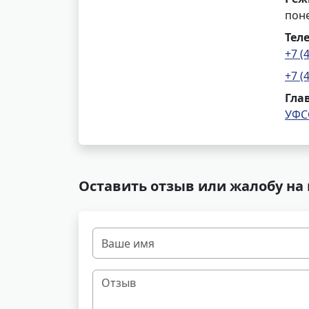
поне
Тел
+7 (
+7 (
Гла
УФС
Оставить отзыв или жалобу на