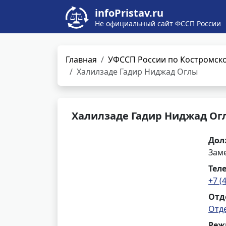
infoPristav.ru
Не официальный сайт ФССП России
Главная
УФССП России по Костромско
Халилзаде Гадир Ниджад Оглы
Халилзаде Гадир Ниджад Ог
Дол
Заме
Тел
+7 (
Отд
Отд
Реж