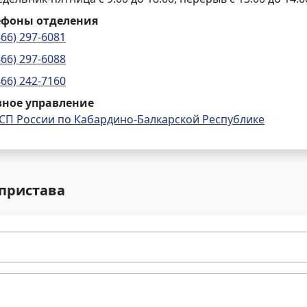
ефоны отделения
866) 297-6081
866) 297-6088
866) 242-7160
вное управление
СП России по Кабардино-Балкарской Республике
 пристава