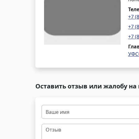
Тел
+7 (
+7 (
+7 (
Гла
УФС
Оставить отзыв или жалобу на