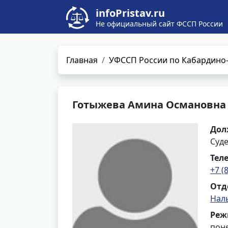
infoPristav.ru
Не официальный сайт ФССП России
Главная
УФССП России по Кабардино-
Готыжева Амина Османовна
Дол
Суд
Тел
+7 (
Отд
Нал
Реж
поне