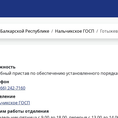
Балкарской Республике
Нальчикское ГОСП
Готыжев
жность
ебный пристав по обеспечению установленного порядка
ефон
866) 242-7160
еление
ьчикское ГОСП
им работы отделения
дельник-пятница с 9.00 до 18.00, перерыв с 13.00 до 14.0