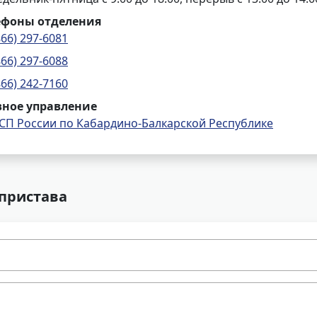
ефоны отделения
866) 297-6081
866) 297-6088
866) 242-7160
вное управление
СП России по Кабардино-Балкарской Республике
 пристава