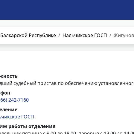
Балкарской Республике
Нальчикское ГОСП
Жигунов
жность
дший судебный пристав по обеспечению установленного
ефон
866) 242-7160
еление
ьчикское ГОСП
им работы отделения
дельник-пятница с 9.00 до 18.00, перерыв с 13.00 до 14.0