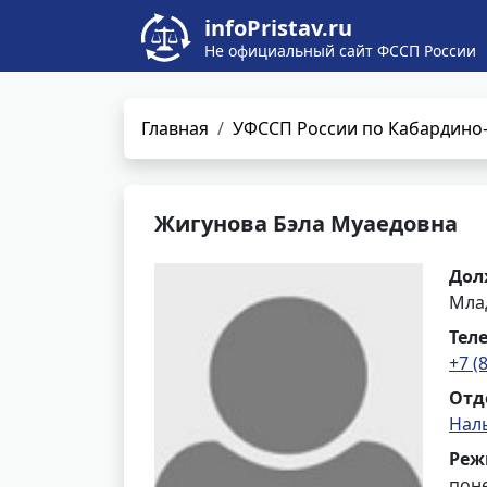
infoPristav.ru
Не официальный сайт ФССП России
Главная
УФССП России по Кабардино-
Жигунова Бэла Муаедовна
Дол
Мла
Тел
+7 (
Отд
Нал
Реж
поне