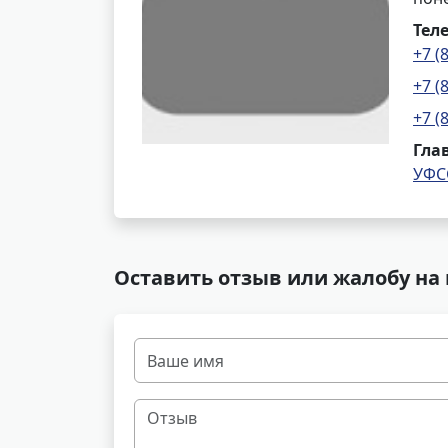
Тел
+7 (
+7 (
+7 (
Гла
УФС
Оставить отзыв или жалобу на