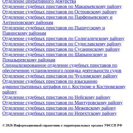
Отделение оперативного дежурства
Отделение судебных приставов по Макарьевскому району
Отделение судебных приставов по Островскому району
Отделение судебных приставов по Парфеньевскому и
Антроповскому районам
Отделение судебных приставов по Пыщугскому и
Павинскому районам
Отделение судебных приставов по Солигаличскому району
Отделение судебных приставов по Судиславскому району
Отделение судебных приставов по Сусанинскому району
Отделение судебных приставов по Шарьинскому и
Поназыревскому районам
Специализированное отделение судебных приставов по
обеспечению установленного порядка деятельности судов
Отделение судебных приставов по Чухломскому району
Отделение судебных приставов по взысканию
административных штрафов по г. Костроме и Костромскому
району
Отделение судебных приставов по Нейскому району
Отделение судебных приставов по Мантуровскому району
Отделение судебных приставов по Межевскому району
Отделение судебных приставов по Нерехтскому району
© 2026 Информационный справочник о территориальных органах УФССП РФ