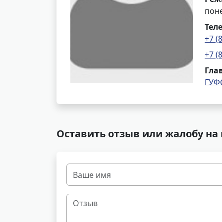
поне
Тел
+7 (
+7 (
Гла
ГУФ
Оставить отзыв или жалобу на