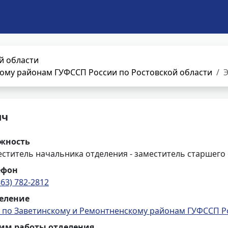
й области
ому районам ГУФССП России по Ростовской области
ич
жность
ститель начальника отделения - заместитель старшего
ефон
863) 782-2812
еление
 по Заветинскому и Ремонтненскому районам ГУФССП Ро
им работы отделения