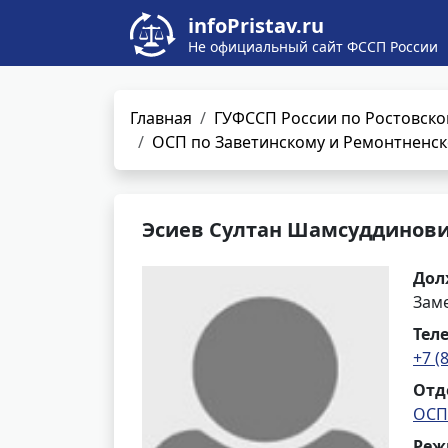
infoPristav.ru
Не официальный сайт ФССП России
Главная
ГУФССП России по Ростовско
ОСП по Заветинскому и Ремонтненск
Эсиев Султан Шамсуддинов
Дол
Заме
Тел
+7 (
Отд
ОСП
Реж