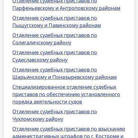
Отделение судебных приставов по
Парфеньевскому и Антроповскому районам
Отделение судебных приставов по
Пыщугскому и Павинскому районам
Отделение судебных приставов по
Солигаличскому району
Отделение судебных приставов по
Судиславскому району
Отделение судебных приставов по
Шарьинскому и Поназыревскому районам
Специализированное отделение судебных
приставов по обеспечению установленного
порядка деятельности судов
Отделение судебных приставов по
Чухломскому району
Отделение судебных приставов по взысканию
административных штрафов по г. Костроме и