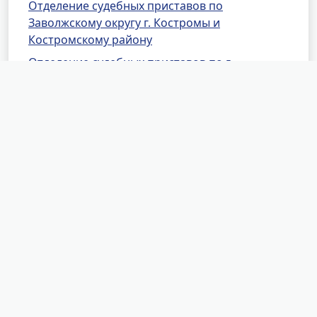
Отделение судебных приставов по
Заволжскому округу г. Костромы и
Костромскому району
Отделение судебных приставов по г.
Волгореченску
Отделение судебных приставов по
Вохомскому и Октябрьскому районам
Отделение судебных приставов по
Галичскому району
Отделение судебных приставов по
Кадыйскому району
Отделение судебных приставов по
Кологривскому району
Отделение судебных приставов по
Красносельскому району
Отделение оперативного дежурства