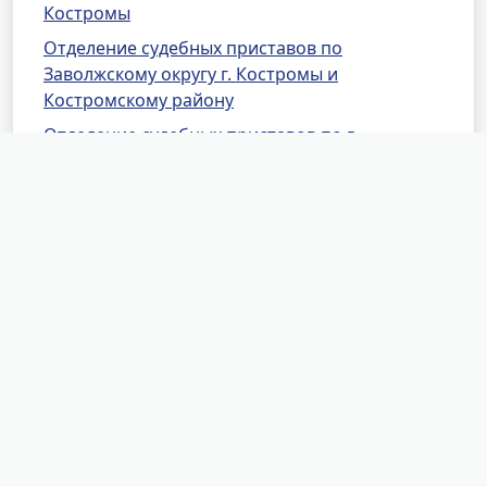
Костромы
Отделение судебных приставов по
Заволжскому округу г. Костромы и
Костромскому району
Отделение судебных приставов по г.
Волгореченску
Отделение судебных приставов по
Вохомскому и Октябрьскому районам
Отделение судебных приставов по
Галичскому району
Отделение судебных приставов по
Кадыйскому району
Отделение судебных приставов по
Кологривскому району
Отделение судебных приставов по
Красносельскому району