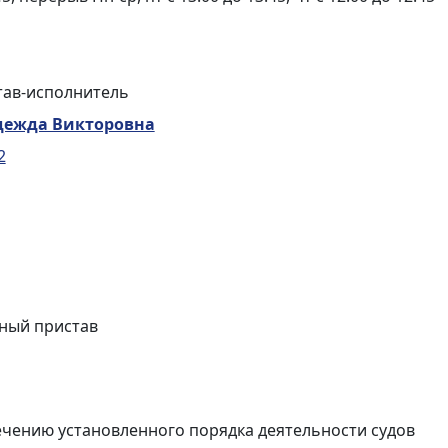
тав-исполнитель
дежда Викторовна
2
бный пристав
чению установленного порядка деятельности судов