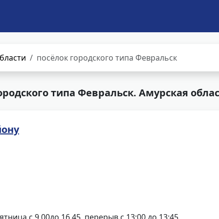
бласти
посёлок городского типа Февральск
ородского типа Февральск. Амурская обла
йону
ятница с 9.00до 16.45, перерыв с 13:00 до 13:45