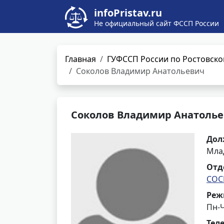
infoPristav.ru
Не официальный сайт ФССП России
Главная
ГУФССП России по Ростовско
Соколов Владимир Анатольевич
Соколов Владимир Анатоль
Дол
Мла
Отд
СОС
Реж
Пн-Ч
Тел