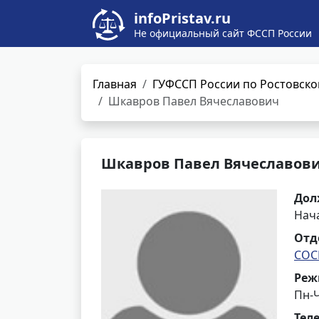
infoPristav.ru
Не официальный сайт ФССП России
Главная
ГУФССП России по Ростовско
Шкавров Павел Вячеславович
Шкавров Павел Вячеславов
Дол
Нач
Отд
СОС
Реж
Пн-Ч
Тел