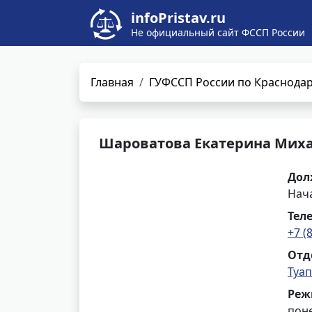
infoPristav.ru
Не официальный сайт ФССП России
Главная
ГУФССП России по Краснода
Шароватова Екатерина Мих
Дол
Нач
Тел
+7 (
Отд
Туа
Реж
поне