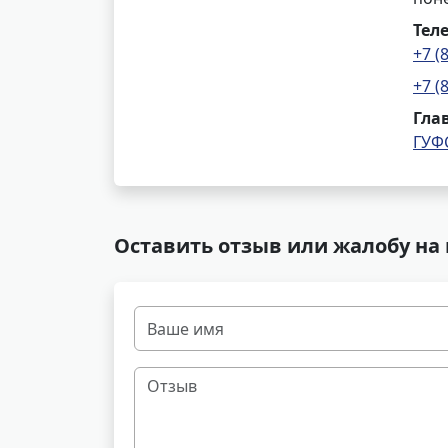
Тел
+7 (
+7 (
Гла
ГУФ
Оставить отзыв или жалобу на