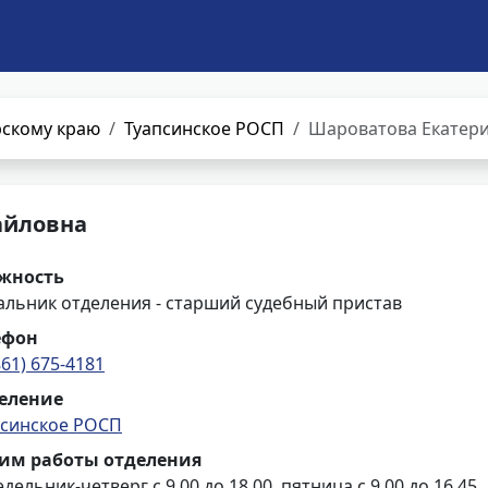
рскому краю
Туапсинское РОСП
Шароватова Екатер
айловна
жность
альник отделения - старший судебный пристав
ефон
861) 675-4181
еление
псинское РОСП
им работы отделения
дельник-четверг с 9.00 до 18.00, пятница с 9.00 до 16.45