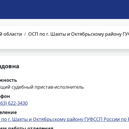
й области
ОСП по г. Шахты и Октябрьскому району ГУ
идовна
жность
ущий судебный пристав-исполнитель
ефон
863) 622-3430
еление
по г. Шахты и Октябрьскому району ГУФССП России по 
им работы отделения