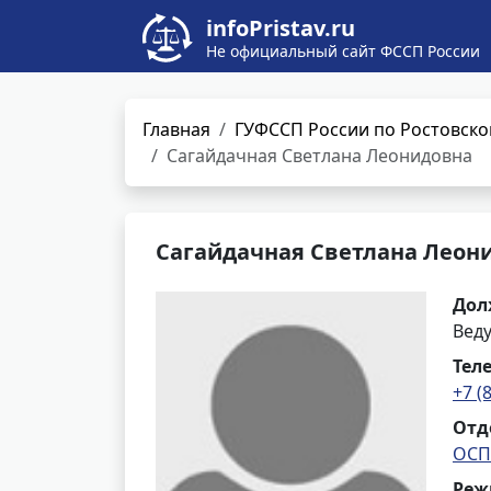
infoPristav.ru
Не официальный сайт ФССП России
Главная
ГУФССП России по Ростовско
Сагайдачная Светлана Леонидовна
Сагайдачная Светлана Леон
Дол
Вед
Тел
+7 (
Отд
ОСП 
Реж