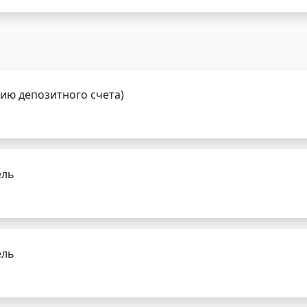
нию депозитного счета)
ель
ель