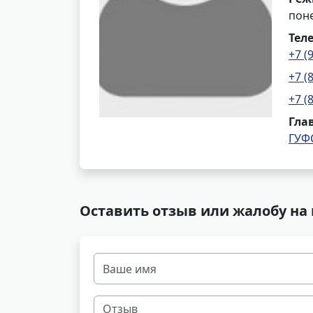
поне
Тел
+7 (
+7 (
+7 (
Гла
ГУФ
Оставить отзыв или жалобу на