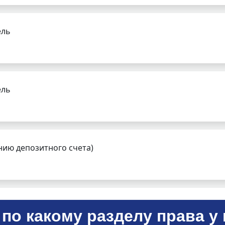
ель
ель
нию депозитного счета)