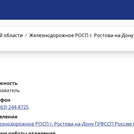
й области
Железнодорожное РОСП г. Ростова-на-Дону
жность
наватель
ефон
863) 244-8725
еление
езнодорожное РОСП г. Ростова-на-Дону ГУФССП России 
им работы отделения