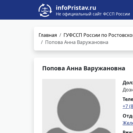
infoPristav.ru
Не официальный сайт ФССП России
Главная
ГУФССП России по Ростовско
Попова Анна Варужановна
Попова Анна Варужановна
Дол
Доз
Тел
+7 (
Отд
Жел
Реж