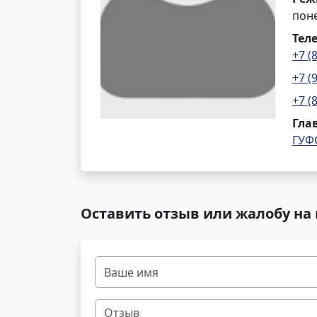
поне
Тел
+7 (
+7 (
+7 (
Гла
ГУФ
Оставить отзыв или жалобу на