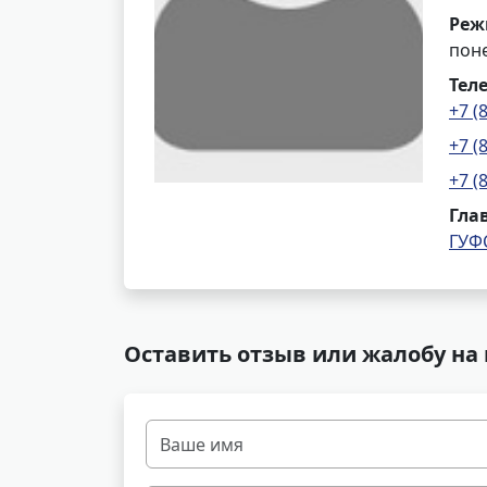
Реж
поне
Тел
+7 (
+7 (
+7 (
Гла
ГУФ
Оставить отзыв или жалобу на