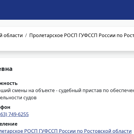
й области
Пролетарское РОСП ГУФССП России по Рост
евна
жность
рший смены на объекте - судебный пристав по обеспече
ельности судов
ефон
863) 749-6255
еление
летарское РОСП ГУФССП России по Ростовской области