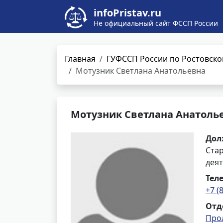
infoPristav.ru
Не официальный сайт ФССП России
Главная
ГУФССП России по Ростовско
Мотузник Светлана Анатольевна
Мотузник Светлана Анатоль
Дол
Ста
деят
Тел
+7 (
Отд
Про