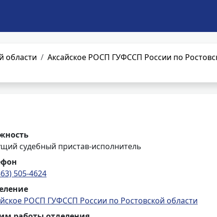
й области
Аксайское РОСП ГУФССП России по Ростовс
жность
ущий судебный пристав-исполнитель
ефон
863) 505-4624
еление
айское РОСП ГУФССП России по Ростовской области
им работы отделения