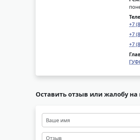
поне
Тел
+7 (
+7 (
+7 (
Гла
ГУФ
Оставить отзыв или жалобу на