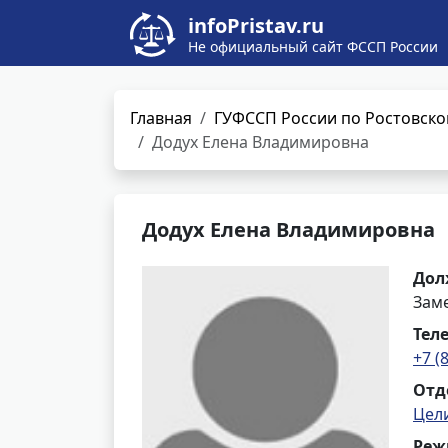
infoPristav.ru
Не официальный сайт ФССП России
Главная
ГУФССП России по Ростовско
Додух Елена Владимировна
Додух Елена Владимировна
Дол
Заме
Тел
+7 (
Отд
Цел
Реж