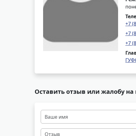
поне
Тел
+7 (
+7 (
+7 (
Гла
ГУФ
Оставить отзыв или жалобу на