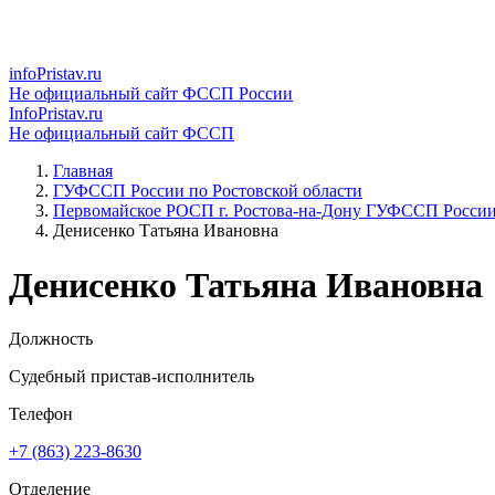
infoPristav.ru
Не официальный сайт ФССП России
InfoPristav.ru
Не официальный сайт ФССП
Главная
ГУФССП России по Ростовской области
Первомайское РОСП г. Ростова-на-Дону ГУФССП России 
Денисенко Татьяна Ивановна
Денисенко Татьяна Ивановна
Должность
Судебный пристав-исполнитель
Телефон
+7 (863) 223-8630
Отделение