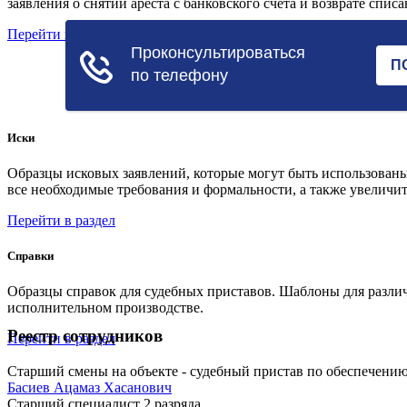
заявления о снятии ареста с банковского счета и возврате спис
Перейти в раздел
Иски
Образцы исковых заявлений, которые могут быть использованы
все необходимые требования и формальности, а также увеличит
Перейти в раздел
Справки
Образцы справок для судебных приставов. Шаблоны для различ
исполнительном производстве.
Реестр сотрудников
Перейти в раздел
Старший смены на объекте - судебный пристав по обеспечению
Басиев Ацамаз Хасанович
Старший специалист 2 разряда