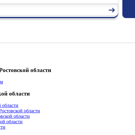
остовской области
ам
ой области
 области
остовской области
вской области
ой области
сти