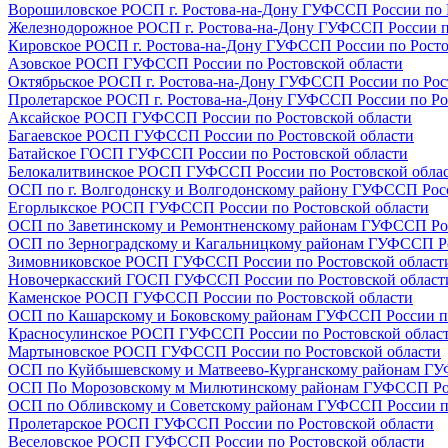
Ворошиловское РОСП г. Ростова-на-Дону ГУФССП России по 
Железнодорожное РОСП г. Ростова-на-Дону ГУФССП России п
Кировское РОСП г. Ростова-на-Дону ГУФССП России по Росто
Азовское РОСП ГУФССП России по Ростовской области
Октябрьское РОСП г. Ростова-на-Дону ГУФССП России по Рос
Пролетарское РОСП г. Ростова-на-Дону ГУФССП России по Ро
Аксайское РОСП ГУФССП России по Ростовской области
Багаевское РОСП ГУФССП России по Ростовской области
Батайское ГОСП ГУФССП России по Ростовской области
Белокалитвинское РОСП ГУФССП России по Ростовской обла
ОСП по г. Волгодонску и Волгодонскому району ГУФССП Росс
Егорлыкское РОСП ГУФССП России по Ростовской области
ОСП по Заветинскому и Ремонтненскому районам ГУФССП Рос
ОСП по Зерноградскому и Кагальницкому районам ГУФССП Ро
Зимовниковское РОСП ГУФССП России по Ростовской област
Новочеркасский ГОСП ГУФССП России по Ростовской област
Каменское РОСП ГУФССП России по Ростовской области
ОСП по Кашарскому и Боковскому районам ГУФССП России по
Красносулинское РОСП ГУФССП России по Ростовской облас
Мартыновское РОСП ГУФССП России по Ростовской области
ОСП по Куйбышевскому и Матвеево-Курганскому районам ГУФ
ОСП По Морозовскому м Милютинскому районам ГУФССП Росс
ОСП по Обливскому и Советскому районам ГУФССП России по
Пролетарское РОСП ГУФССП России по Ростовской области
Веселовское РОСП ГУФССП России по Ростовской области