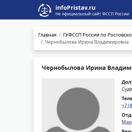
infoPristav.ru
Не официальный сайт ФССП России
Главная
ГУФССП России по Ростовско
Чернобылова Ирина Владимировна
Чернобылова Ирина Владим
Дол
Суд
Тел
+7 (
Отд
Мар
Реж