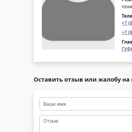
поне
Тел
+7 (
+7 (
Гла
ГУФ
Оставить отзыв или жалобу на