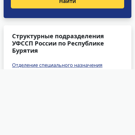
Найти
Структурные подразделения
УФССП России по Республике
Бурятия
Отделение специального назначения
Отделение оперативного дежурства
Специализированное отделение розыска
Специализированное отделение по
обеспечению установленного порядка
деятельности Арбитражного и Верховного
судов
Межрайонное отделение судебных приставов
по исполнению особых исполнительных