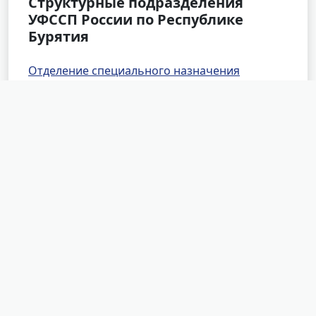
Структурные подразделения
УФССП России по Республике
Бурятия
Отделение специального назначения
Отделение оперативного дежурства
Специализированное отделение розыска
Специализированное отделение по
обеспечению установленного порядка
деятельности Арбитражного и Верховного
судов
Межрайонное отделение судебных приставов
по исполнению особых исполнительных
производств
Районные отделения УФССП