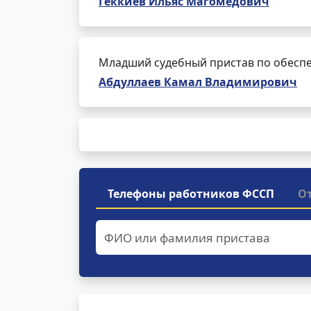
Геккиев Ильяс Магомедович
Младший судебный пристав по обеспе
Абдуллаев Камал Владимирович
Телефоны работников ФССП
О