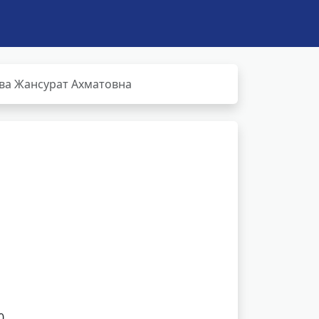
ва Жансурат Ахматовна
0