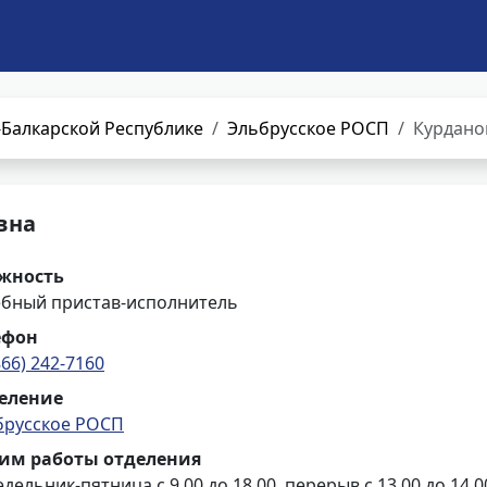
Балкарской Республике
Эльбрусское РОСП
Курдано
вна
жность
ебный пристав-исполнитель
ефон
866) 242-7160
еление
брусское РОСП
им работы отделения
дельник-пятница с 9.00 до 18.00, перерыв с 13.00 до 14.0