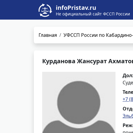
infoPristav.ru
Не официальный сайт ФССП России
Главная
УФССП России по Кабардино-
Курданова Жансурат Ахмато
Дол
Суд
Тел
+7 (
Отд
Эль
Реж
поне