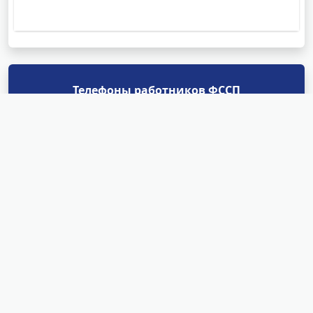
Телефоны работников ФССП
Отделы судебных приставов
Найти
Структурные подразделения
УФССП России по Республике