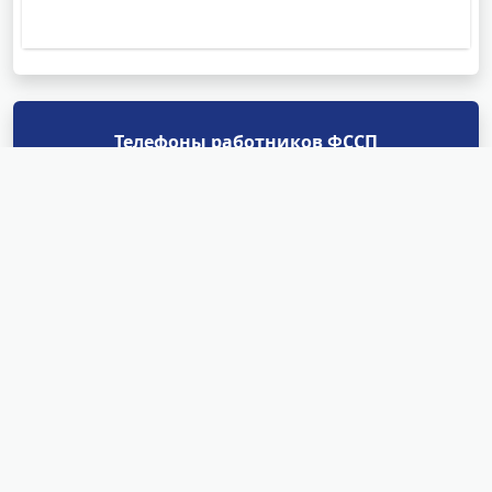
Телефоны работников ФССП
Отделы судебных приставов
Найти
Структурные подразделения
УФССП России по Республике