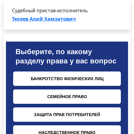
Судебный пристав-исполнитель
Текеев Алий Хамзатович