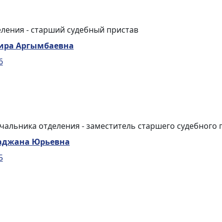
ления - старший судебный пристав
вира Аргымбаевна
6
чальника отделения - заместитель старшего судебного 
аджана Юрьевна
5