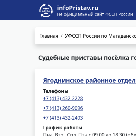
infoPristav.ru
Не официальный сайт ФССП России
Главная
УФССП России по Магаданско
Судебные приставы посёлка го
Ягоднинское районное отде
Телефоны
+7 (413) 432-2228
+7 (413) 260-9096
+7 (413) 432-2403
График работы
Пнд, Втр., Срд, Птн с 09.00 до 18.30 (обе