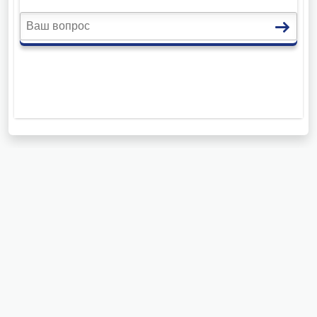
Структурные подразделения
УФССП России по Чувашской
Республике - Чувашии
Отделение оперативного дежурства
Отделение специального назначения
Специализированный отдел по обеспечению
установленного порядка деятельности