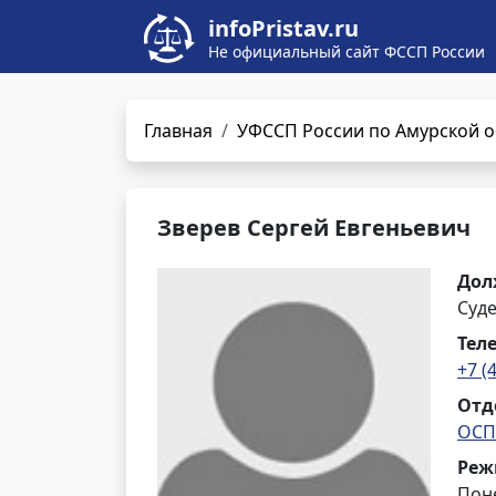
infoPristav.ru
Не официальный сайт ФССП России
Главная
УФССП России по Амурской о
Зверев Сергей Евгеньевич
Дол
Суд
Тел
+7 (
Отд
ОСП
Реж
Поне