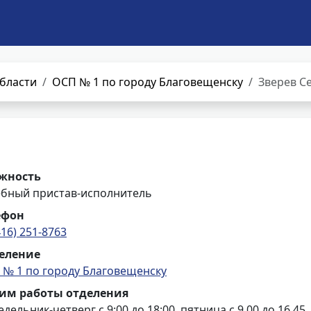
бласти
ОСП № 1 по городу Благовещенску
Зверев С
жность
ебный пристав-исполнитель
ефон
416) 251-8763
еление
 № 1 по городу Благовещенску
им работы отделения
дельник-четверг с 9:00 до 18:00, пятница с 9.00 до 16.45,