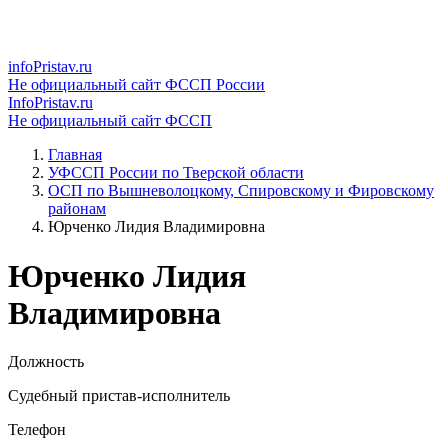
infoPristav.ru
Не официальный сайт ФССП России
InfoPristav.ru
Не официальный сайт ФССП
Главная
УФССП России по Тверской области
ОСП по Вышневолоцкому, Спировскому и Фировскому
районам
Юрченко Лидия Владимировна
Юрченко Лидия
Владимировна
Должность
Судебный пристав-исполнитель
Телефон