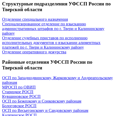
Структурные подразделения УФССП России по
Тверской области
Отделение специального назначения
Специализированное отделение по взысканию
административных штрафов по г. Твери и Калининскому
району
Отделение судебных приставов по исполнению
исполнительных документов о взыскании алиментных
платежей по г. Твери и Калининскому району
Отделение оперативного дежурства
Районные отделения УФССП России по
Тверской области
ОСП по Западнодвинскому, Жарковскому и Андреапольскому
районам
МРОСП по ОВИП
Старицкое РОСП
Кувшиновское РОСП
ОСП по Бежецкому и Сонковскому районам
Бологовское РОСП
ОСП по Весьегонскому и Сандовскому районам
Калязинское РОСП