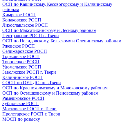
ОСП по Кашинскому, Кесовогорскому и Калязинскому
районам
Кимрское РОСП
Конаковское РОСП
Лихославльское РОСП
ОСП по Максатихинскому и Лесному районам
Центральное РОСП г. Твери
ОСП по Нелидовскому, Бельскому и Оленинскому районам
Ржевское РОСП
Селижаровское РОСП
Торжокское РОСП
Торопецкое РОСП
Удомельское РОСП
Заволжское РОСП г. Твери
Калининское РОСП
СОСП по ОУПДС по г.Твери
ОСП по Краснохолмскому и Молоковскому районам
ОСП по Осташковскому и Пеновскому районам
Рамешковское РОСП
Зубцовское РОСП
Московское РОСП г. Твери
Пролетарское РОСП г. Твери
МОСП по розыску