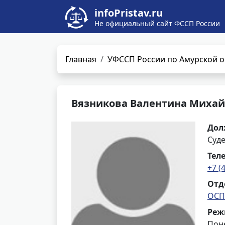
infoPristav.ru
Не официальный сайт ФССП России
Главная
УФССП России по Амурской о
Вязникова Валентина Миха
Дол
Суд
Тел
+7 (
Отд
ОСП
Реж
Поне