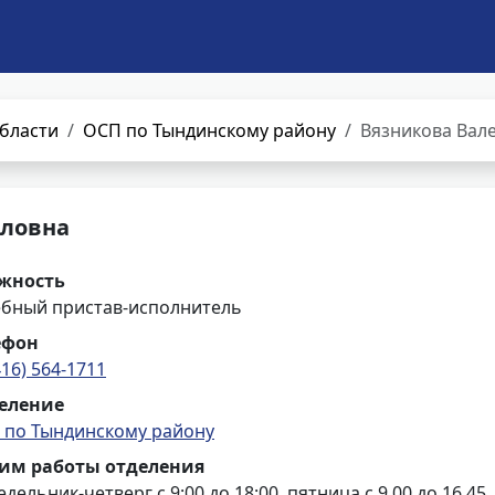
бласти
ОСП по Тындинскому району
Вязникова Вал
йловна
жность
ебный пристав-исполнитель
ефон
416) 564-1711
еление
 по Тындинскому району
им работы отделения
дельник-четверг с 9:00 до 18:00, пятница с 9.00 до 16.45,