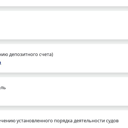
нию депозитного счета)
а
ель
чению установленного порядка деятельности судов