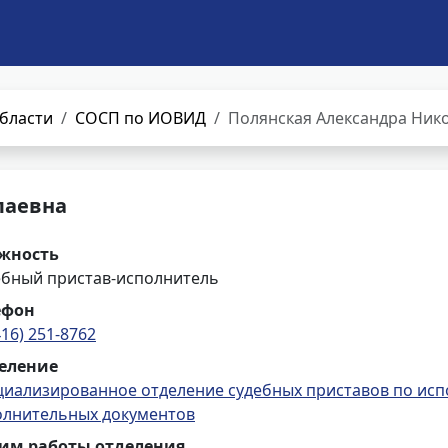
бласти
СОСП по ИОВИД
Полянская Александра Ник
лаевна
жность
ебный пристав-исполнитель
ефон
416) 251-8762
еление
циализированное отделение судебных приставов по ис
олнительных документов
им работы отделения