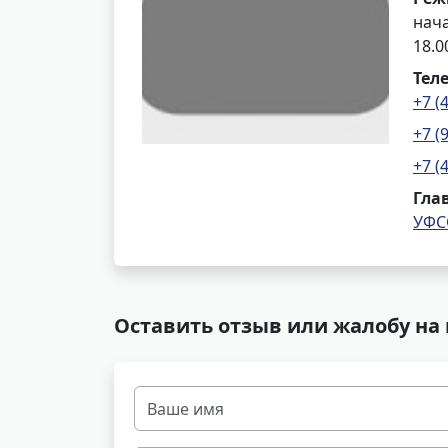
нача
18.0
Тел
+7 (
+7 (
+7 (
Гла
УФС
Оставить отзыв или жалобу на