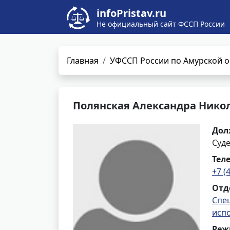
infoPristav.ru
Не официальный сайт ФССП России
Главная
УФССП России по Амурской о
Полянская Александра Нико
Дол
Суд
Тел
+7 (
Отд
Спе
исп
Реж