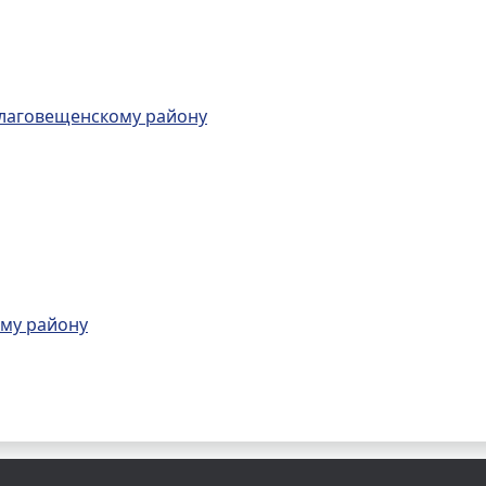
Благовещенскому району
ому району