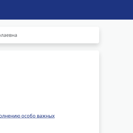
олаевна
полнению особо важных