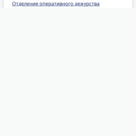
Отделение оперативного дежурства
Специализированное отделение розыска
Специализированное отделение по
обеспечению установленного порядка
деятельности Арбитражного и Верховного
судов
Межрайонное отделение судебных приставов
по исполнению особых исполнительных
производств
Районные отделения УФССП
России по Республике Бурятия
Октябрьское РОСП г. Улан-Удэ № 2
Баунтовское РОСП