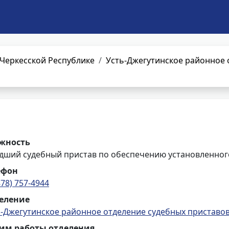
Черкесской Республике
Усть-Джегутинское районное 
жность
дший судебный пристав по обеспечению установленного
ефон
878) 757-4944
еление
ь-Джегутинское районное отделение судебных приставо
им работы отделения