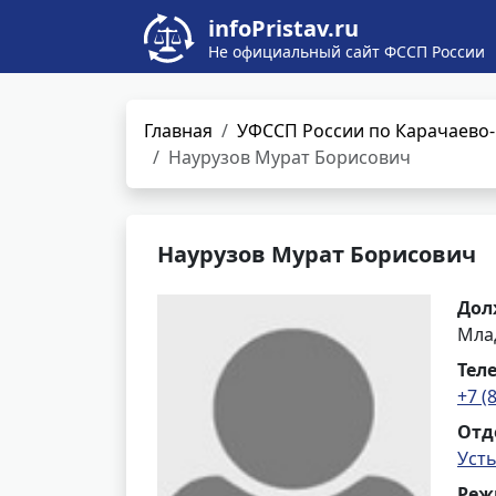
infoPristav.ru
Не официальный сайт ФССП России
Главная
УФССП России по Карачаево-
Наурузов Мурат Борисович
Наурузов Мурат Борисович
Дол
Мла
Тел
+7 (
Отд
Уст
Реж