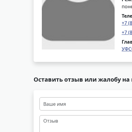
поне
Тел
+7 (
+7 (
Гла
УФС
Оставить отзыв или жалобу на