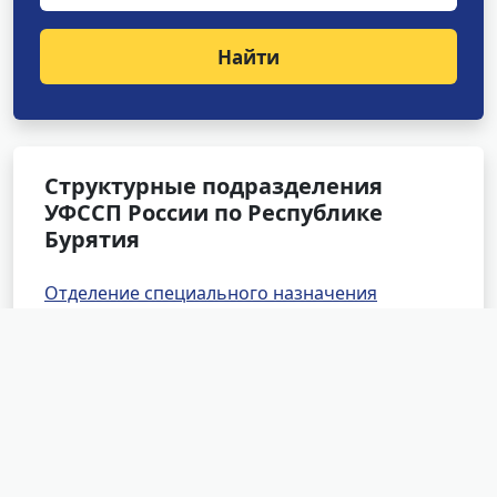
Найти
Структурные подразделения
УФССП России по Республике
Бурятия
Отделение специального назначения
Отделение оперативного дежурства
Специализированное отделение розыска
Специализированное отделение по
обеспечению установленного порядка
деятельности Арбитражного и Верховного
судов