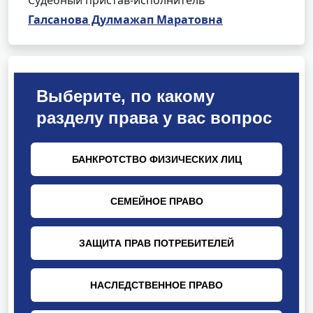
Судебный пристав-исполнитель
Галсанова Дулмажап Маратовна