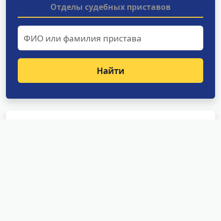
Отделы судебных приставов
Найти
Структурные подразделения
УФССП России по Амурской
области
Отделение оперативного дежурства
Специализированное отделение судебных
приставов по исполнению особо важных
исполнительных документов