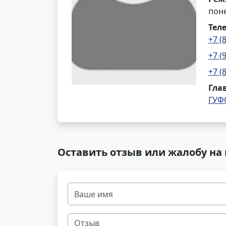
поне
Тел
+7 (
+7 (
+7 (
Гла
ГУФ
Оставить отзыв или жалобу на