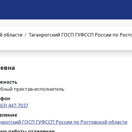
й области
Таганрогский ГОСП ГУФССП России по Рост
аевна
жность
ебный пристав-исполнитель
ефон
863) 447-7037
еление
анрогский ГОСП ГУФССП России по Ростовской области
им работы отделения