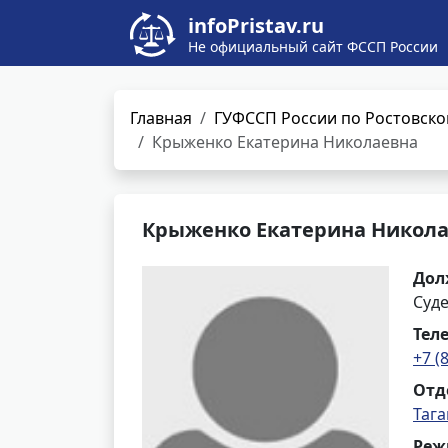
infoPristav.ru
Не официальный сайт ФССП России
Главная
ГУФССП России по Ростовско
Крыженко Екатерина Николаевна
Крыженко Екатерина Никол
Дол
Суд
Тел
+7 (
Отд
Таг
Реж