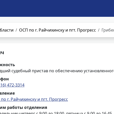
бласти
ОСП по г. Райчихинску и пгт. Прогресс
Грибе
ич
жность
дший судебный пристав по обеспечению установленного
ефон
416) 472-3314
еление
по г. Райчихинску и пгт. Прогресс
им работы отделения
дельник-четверг с 9:00 до 18:00, пятница с 9.00 до 16.45,