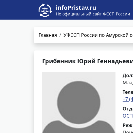
infoPristav.ru
Не официальный сайт ФССП России
Главная
УФССП России по Амурской о
Грибенник Юрий Геннадьев
Дол
Мла
Тел
+7 (
Отд
ОСП 
Реж
Поне