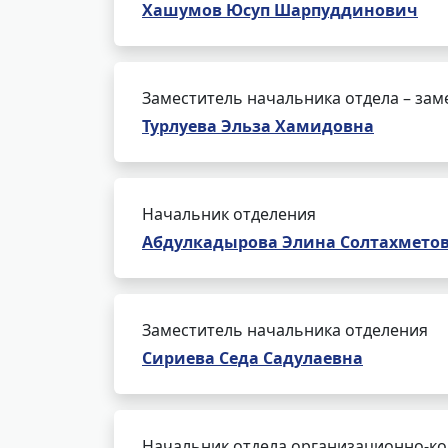
Хашумов Юсуп Шарпуддинович
Заместитель начальника отдела – зам
Турлуева Эльза Хамидовна
Начальник отделения
Абдулкадырова Элина Солтахмето
Заместитель начальника отделения
Сириева Седа Садулаевна
Начальник отдела организационно-ко