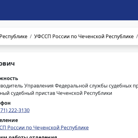
Республике
УФССП России по Чеченской Республике
ович
жность
оводитель Управления Федеральной службы судебных пр
вный судебный пристав Чеченской Республики
ефон
871) 222-3130
еление
СП России по Чеченской Республике
им работы отделения