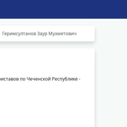
Геримсултанов Заур Мухметович
иставов по Чеченской Республике -