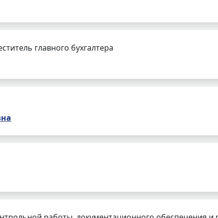
еститель главного бухгалтера
вна
нтрольной работы, документационного обеспечения и 