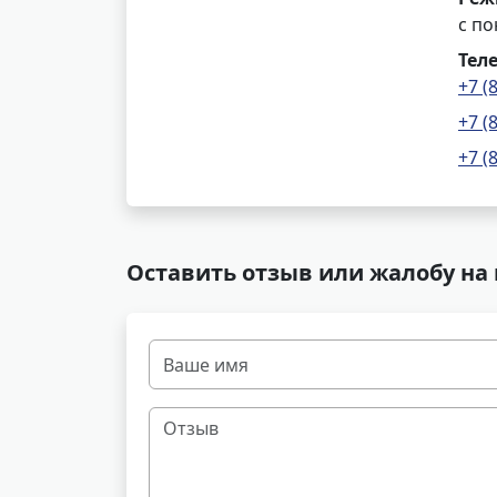
с по
Тел
+7 (
+7 (
+7 (
Оставить отзыв или жалобу на