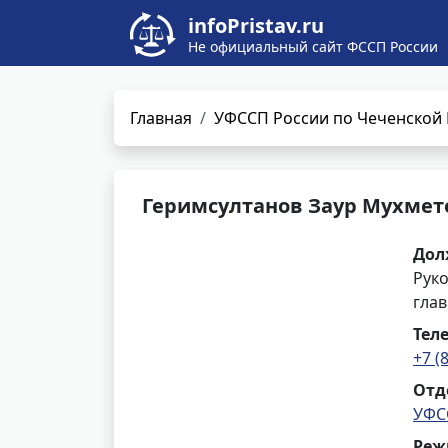
infoPristav.ru
Не официальный сайт ФССП России
Главная
УФССП России по Чеченской 
Геримсултанов Заур Мухмет
Дол
Рук
гла
Тел
+7 (
Отд
УФС
Реж