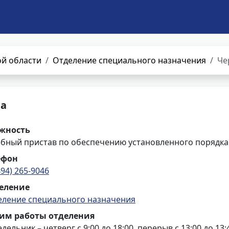
й области
Отделение специального назначения
Че
на
жность
ебный пристав по обеспечению установленного порядка
ефон
494) 265-9046
еление
еление специального назначения
им работы отделения
дельник – четверг с 9:00 до 18:00, перерыв с 13:00 до 13: