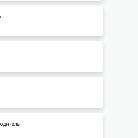
р
водитель