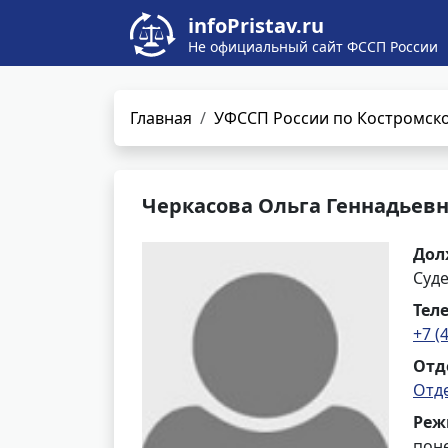
infoPristav.ru
Не официальный сайт ФССП России
Главная
УФССП России по Костромско
Черкасова Ольга Геннадьев
Дол
Суд
Тел
+7 (
Отд
Отд
Реж
поне