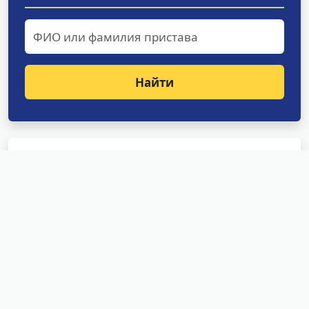
Найти
Структурные подразделения
УФССП России по Амурской
области
Отделение оперативного дежурства
Специализированное отделение судебных
приставов по исполнению особо важных
исполнительных документов
Специализированное отделение судебных