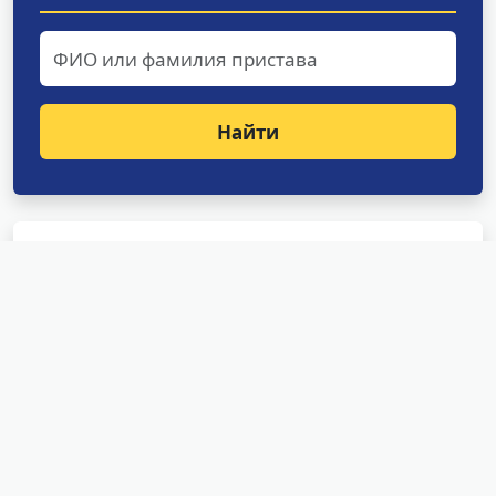
Найти
Структурные подразделения
УФССП России по Амурской
области
Отделение оперативного дежурства
Специализированное отделение судебных
приставов по исполнению особо важных
исполнительных документов
Специализированное отделение судебных