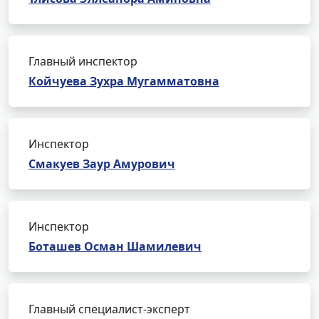
Главный инспектор
Койчуева Зухра Мугамматовна
Инспектор
Смакуев Заур Амурович
Инспектор
Боташев Осман Шамилевич
Главный специалист-эксперт